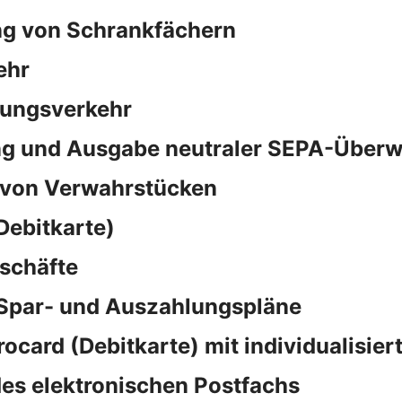
ng von Schrankfächern
ehr
sungsverkehr
ng und Ausgabe neutraler SEPA-Überw
 von Verwahrstücken
Debitkarte)
schäfte
 Spar- und Auszahlungspläne
rocard (Debitkarte) mit individualisie
es elektronischen Postfachs