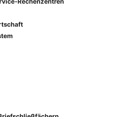
ervice-Rechenzentren
rtschaft
stem
Briefschließfächern