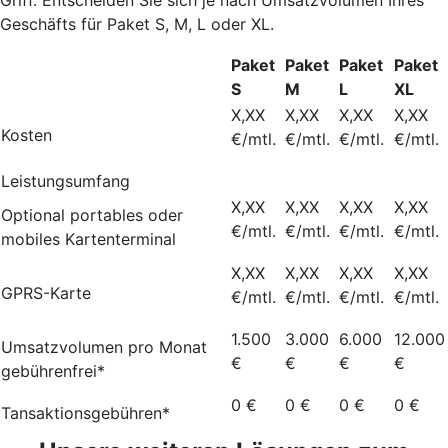
Geschäfts für Paket S, M, L oder XL.
Paket
Paket
Paket
Paket
S
M
L
XL
X,XX
X,XX
X,XX
X,XX
Kosten
€/mtl.
€/mtl.
€/mtl.
€/mtl.
Leistungsumfang
X,XX
X,XX
X,XX
X,XX
Optional portables oder
€/mtl.
€/mtl.
€/mtl.
€/mtl.
mobiles Kartenterminal
X,XX
X,XX
X,XX
X,XX
GPRS-Karte
€/mtl.
€/mtl.
€/mtl.
€/mtl.
1.500
3.000
6.000
12.000
Umsatzvolumen pro Monat
€
€
€
€
gebührenfrei*
0 €
0 €
0 €
0 €
Tansaktionsgebühren*